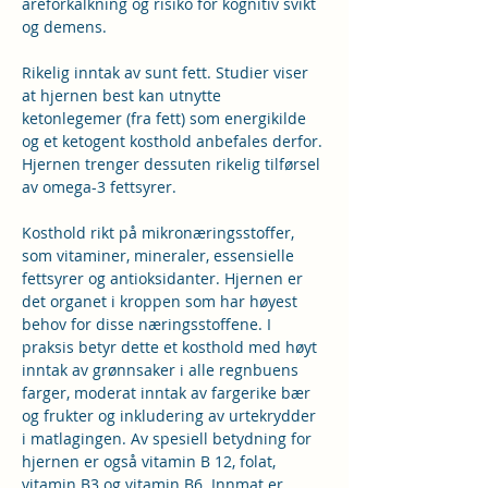
åreforkalkning og risiko for kognitiv svikt 
og demens.
Rikelig inntak av sunt fett. Studier viser 
at hjernen best kan utnytte 
ketonlegemer (fra fett) som energikilde 
og et ketogent kosthold anbefales derfor. 
Hjernen trenger dessuten rikelig tilførsel 
av omega-3 fettsyrer.
Kosthold rikt på mikronæringsstoffer, 
som vitaminer, mineraler, essensielle 
fettsyrer og antioksidanter. Hjernen er 
det organet i kroppen som har høyest 
behov for disse næringsstoffene. I 
praksis betyr dette et kosthold med høyt 
inntak av grønnsaker i alle regnbuens 
farger, moderat inntak av fargerike bær 
og frukter og inkludering av urtekrydder 
i matlagingen. Av spesiell betydning for 
hjernen er også vitamin B 12, folat, 
vitamin B3 og vitamin B6. Innmat er 