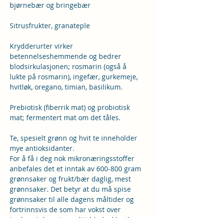
bjørnebær og bringebær
Sitrusfrukter, granateple
Krydderurter virker 
betennelseshemmende og bedrer 
blodsirkulasjonen; rosmarin (også å 
lukte på rosmarin), ingefær, gurkemeje, 
hvitløk, oregano, timian, basilikum.
Prebiotisk (fiberrik mat) og probiotisk 
mat; fermentert mat om det tåles.
Te, spesielt grønn og hvit te inneholder 
mye antioksidanter.
For å få i deg nok mikronæringsstoffer 
anbefales det et inntak av 600-800 gram 
grønnsaker og frukt/bær daglig, mest 
grønnsaker. Det betyr at du må spise 
grønnsaker til alle dagens måltider og 
fortrinnsvis de som har vokst over 