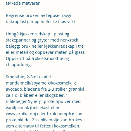
tørkede matvarer
Begrense bruken av teposer (avgir 
mikroplast) : kjøp heller te i løs vekt
Unngå kjøkkenredskap i plast og 
stekepanner og gryter med non-stick 
belegg; bruk heller kjøkkenredskap i tre 
eller metall og oppbevar maten på glass
Oppskrift på frokostsmoothie og 
chiapudding:
Smoothie; 2-3 dl usøtet 
mandelmelk/soyamelk/kokosmelk, ½ 
avocado, bladene fra 2-3 stilker grønnkål, 
ca 1 dl blåbær eller skogsbær, 1 
målebeger Synergi proteinpulver med 
vaniljesmak (helsekost eller 
www.arnika.no) eller bruk hempfrø som 
proteinkilde. 2 ss olivenolje kan brukes 
som alternativ til fettet i kokosmelken. 