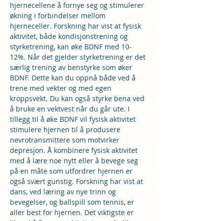
hjernecellene å fornye seg og stimulerer 
økning i forbindelser mellom 
hjerneceller. Forskning har vist at fysisk 
aktivitet, både kondisjonstrening og 
styrketrening, kan øke BDNF med 10-
12%. Når det gjelder styrketrening er det 
særlig trening av benstyrke som øker 
BDNF. Dette kan du oppnå både ved å 
trene med vekter og med egen 
kroppsvekt. Du kan også styrke bena ved 
å bruke en vektvest når du går ute. I 
tillegg til å øke BDNF vil fysisk aktivitet 
stimulere hjernen til å produsere 
nevrotransmittere som motvirker 
depresjon. Å kombinere fysisk aktivitet 
med å lære noe nytt eller å bevege seg 
på en måte som utfordrer hjernen er 
også svært gunstig. Forskning har vist at 
dans, ved læring av nye trinn og 
bevegelser, og ballspill som tennis, er 
aller best for hjernen. Det viktigste er 