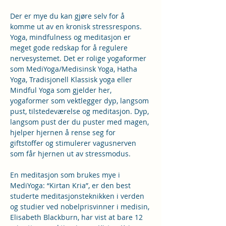
Der er mye du kan gjøre selv for å 
komme ut av en kronisk stressrespons. 
Yoga, mindfulness og meditasjon er 
meget gode redskap for å regulere 
nervesystemet. Det er rolige yogaformer 
som MediYoga/Medisinsk Yoga, Hatha 
Yoga, Tradisjonell Klassisk yoga eller 
Mindful Yoga som gjelder her, 
yogaformer som vektlegger dyp, langsom 
pust, tilstedeværelse og meditasjon. Dyp, 
langsom pust der du puster med magen, 
hjelper hjernen å rense seg for 
giftstoffer og stimulerer vagusnerven 
som får hjernen ut av stressmodus.
En meditasjon som brukes mye i 
MediYoga: “Kirtan Kria”, er den best 
studerte meditasjonsteknikken i verden 
og studier ved nobelprisvinner i medisin, 
Elisabeth Blackburn, har vist at bare 12 