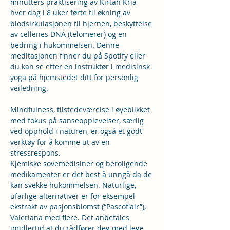
minutters praktisering av Kirtan Kria 
hver dag i 8 uker førte til økning av 
blodsirkulasjonen til hjernen, beskyttelse 
av cellenes DNA (telomerer) og en 
bedring i hukommelsen. Denne 
meditasjonen finner du på Spotify eller 
du kan se etter en instruktør i medisinsk 
yoga på hjemstedet ditt for personlig 
veiledning.
Mindfulness, tilstedeværelse i øyeblikket 
med fokus på sanseopplevelser, særlig 
ved opphold i naturen, er også et godt 
verktøy for å komme ut av en 
stressrespons.
Kjemiske sovemedisiner og beroligende 
medikamenter er det best å unngå da de 
kan svekke hukommelsen. Naturlige, 
ufarlige alternativer er for eksempel 
ekstrakt av pasjonsblomst (“Pascoflair”), 
Valeriana med flere. Det anbefales 
imidlertid at du rådfører deg med lege 