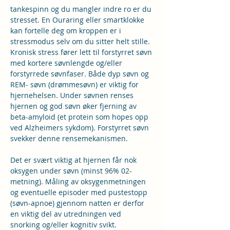
tankespinn og du mangler indre ro er du 
stresset. En Ouraring eller smartklokke 
kan fortelle deg om kroppen er i 
stressmodus selv om du sitter helt stille.
Kronisk stress fører lett til forstyrret søvn 
med kortere søvnlengde og/eller 
forstyrrede søvnfaser. Både dyp søvn og 
REM- søvn (drømmesøvn) er viktig for 
hjernehelsen. Under søvnen renses 
hjernen og god søvn øker fjerning av 
beta-amyloid (et protein som hopes opp 
ved Alzheimers sykdom). Forstyrret søvn 
svekker denne rensemekanismen.
Det er svært viktig at hjernen får nok 
oksygen under søvn (minst 96% 02-
metning). Måling av oksygenmetningen 
og eventuelle episoder med pustestopp 
(søvn-apnoe) gjennom natten er derfor 
en viktig del av utredningen ved 
snorking og/eller kognitiv svikt.