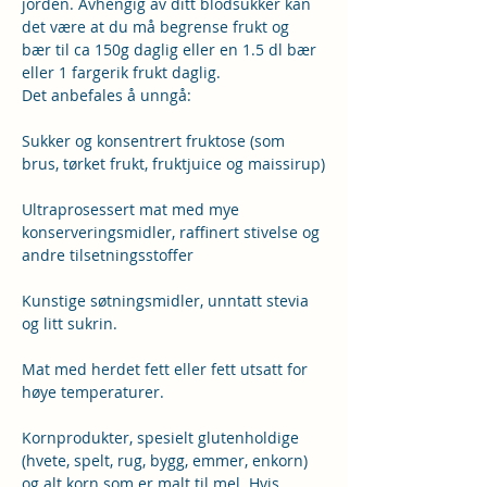
jorden. Avhengig av ditt blodsukker kan 
det være at du må begrense frukt og 
bær til ca 150g daglig eller en 1.5 dl bær 
eller 1 fargerik frukt daglig.
Det anbefales å unngå:
Sukker og konsentrert fruktose (som 
brus, tørket frukt, fruktjuice og maissirup)
Ultraprosessert mat med mye 
konserveringsmidler, raffinert stivelse og 
andre tilsetningsstoffer
Kunstige søtningsmidler, unntatt stevia 
og litt sukrin.
Mat med herdet fett eller fett utsatt for 
høye temperaturer.
Kornprodukter, spesielt glutenholdige 
(hvete, spelt, rug, bygg, emmer, enkorn) 
og alt korn som er malt til mel. Hvis 