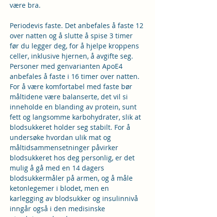
være bra.
Periodevis faste. Det anbefales å faste 12 
over natten og å slutte å spise 3 timer 
før du legger deg, for å hjelpe kroppens 
celler, inklusive hjernen, å avgifte seg. 
Personer med genvarianten ApoE4 
anbefales å faste i 16 timer over natten. 
For å være komfortabel med faste bør 
måltidene være balanserte, det vil si 
inneholde en blanding av protein, sunt 
fett og langsomme karbohydrater, slik at 
blodsukkeret holder seg stabilt. For å 
undersøke hvordan ulik mat og 
måltidsammensetninger påvirker 
blodsukkeret hos deg personlig, er det 
mulig å gå med en 14 dagers 
blodsukkermåler på armen, og å måle 
ketonlegemer i blodet, men en 
karlegging av blodsukker og insulinnivå 
inngår også i den medisinske 