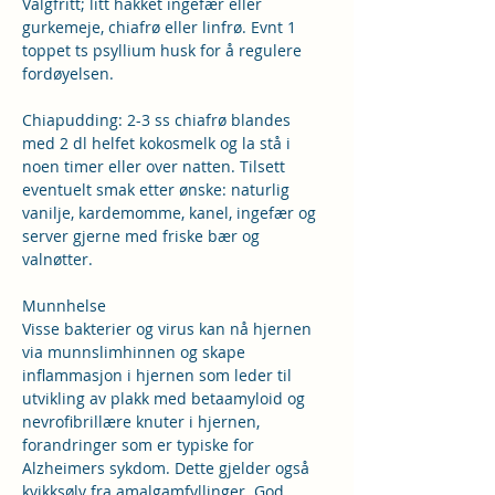
Valgfritt; litt hakket ingefær eller 
gurkemeje, chiafrø eller linfrø. Evnt 1 
toppet ts psyllium husk for å regulere 
fordøyelsen.
Chiapudding: 2-3 ss chiafrø blandes 
med 2 dl helfet kokosmelk og la stå i 
noen timer eller over natten. Tilsett 
eventuelt smak etter ønske: naturlig 
vanilje, kardemomme, kanel, ingefær og 
server gjerne med friske bær og 
valnøtter.
Munnhelse
Visse bakterier og virus kan nå hjernen 
via munnslimhinnen og skape 
inflammasjon i hjernen som leder til 
utvikling av plakk med betaamyloid og 
nevrofibrillære knuter i hjernen, 
forandringer som er typiske for 
Alzheimers sykdom. Dette gjelder også 
kvikksølv fra amalgamfyllinger. God 