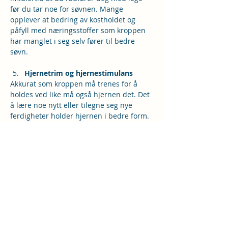
før du tar noe for søvnen. Mange 
opplever at bedring av kostholdet og 
påfyll med næringsstoffer som kroppen 
har manglet i seg selv fører til bedre 
søvn.
Hjernetrim og hjernestimulans
Akkurat som kroppen må trenes for å 
holdes ved like må også hjernen det. Det 
å lære noe nytt eller tilegne seg nye 
ferdigheter holder hjernen i bedre form. 
Vi har alt nevnt dans, ballspill og yoga, 
men det kan også være å lese bøker, løse 
kryssord, Soduko, Wordle på norsk, eller 
kanskje å studere et nytt språk eller la 
være å lese tekstingen på de engelsk-
talende programmene på tv og heller 
lytte til språket. Ta utgangspunkt der du 
er, velg noe som du kan klare og kos deg 
med det.