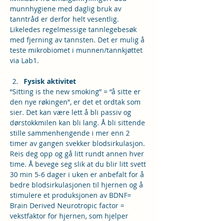
munnhygiene med daglig bruk av 
tanntråd er derfor helt vesentlig. 
Likeledes regelmessige tannlegebesøk 
med fjerning av tannsten. Det er mulig å 
teste mikrobiomet i munnen/tannkjøttet 
via Lab1.
Fysisk aktivitet
“Sitting is the new smoking” = “å sitte er 
den nye røkingen”, er det et ordtak som 
sier. Det kan være lett å bli passiv og 
dørstokkmilen kan bli lang. Å bli sittende 
stille sammenhengende i mer enn 2 
timer av gangen svekker blodsirkulasjon. 
Reis deg opp og gå litt rundt annen hver 
time. Å bevege seg slik at du blir litt svett 
30 min 5-6 dager i uken er anbefalt for å 
bedre blodsirkulasjonen til hjernen og å 
stimulere et produksjonen av BDNF= 
Brain Derived Neurotropic factor = 
vekstfaktor for hjernen, som hjelper 