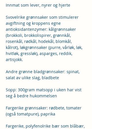
Innmat som lever, nyrer og hjerte
Svovelrike grønnsaker som stimulerer 
avgiftning og kroppens egne 
antioksidantenzymer: kålgrønnsaker 
(brokkoli, brokkolispirer, grønnkål, 
rosenkål, rødkål, hodekål, blomkål, 
kålrot), løkgrønnsaker (purre, vårløk, løk, 
hvitløk, gressløk), asparges, reddik, 
artisjokk.
Andre grønne bladgrønnsaker: spinat, 
salat av ulike slag, bladbete
Sopp: 300gram matsopp i uken har vist 
seg å bedre hukommelsen
Fargerike grønnsaker: rødbete, tomater 
(også tomatpure), paprika
Fargerike, polyfenolrike bær som blåbær, 