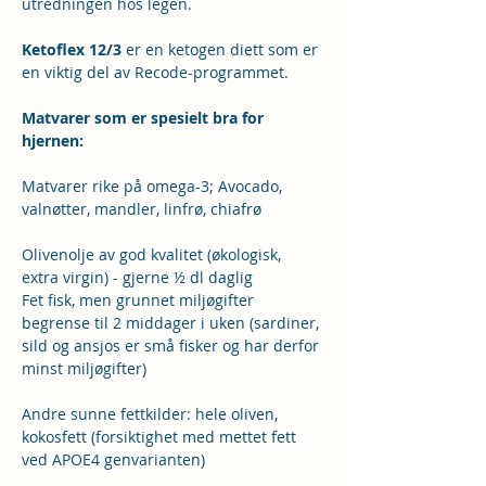
utredningen hos legen.
Ketoflex 12/3 
er en ketogen diett som er 
en viktig del av Recode-programmet.
Matvarer som er spesielt bra for 
hjernen:
Matvarer rike på omega-3; Avocado, 
valnøtter, mandler, linfrø, chiafrø
Olivenolje av god kvalitet (økologisk, 
extra virgin) - gjerne ½ dl daglig
Fet fisk, men grunnet miljøgifter 
begrense til 2 middager i uken (sardiner, 
sild og ansjos er små fisker og har derfor 
minst miljøgifter)
Andre sunne fettkilder: hele oliven, 
kokosfett (forsiktighet med mettet fett 
ved APOE4 genvarianten)